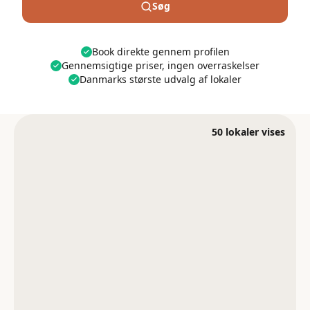
Søg
Book direkte gennem profilen
Gennemsigtige priser, ingen overraskelser
Danmarks største udvalg af lokaler
50
lokaler
vises
VENUE
Den Kinesiske Mur Herning
VENUE
Eventhuset Ishøj
Herning
Ishøj
Restaurant Den Kinesiske
Mur ligger skråt over for
Hos Eventhuset Ishøj glæder
Pris efter aftale
Herning Kongrescenter - lige
vi os til at sætte rammerne