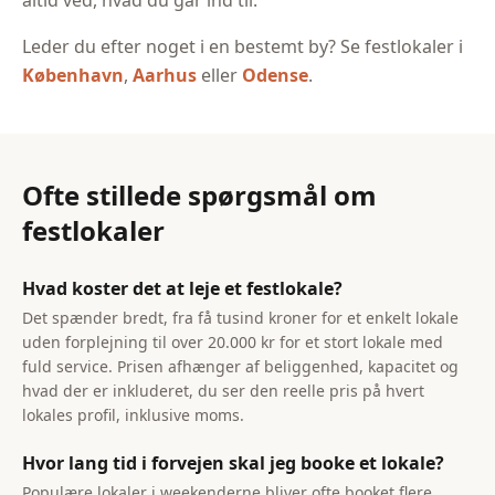
altid ved, hvad du går ind til.
sammensætte en løsning, der
matcher netop jeres ønsker.
Leder du efter noget i en bestemt by? Se festlokaler i
København
,
Aarhus
eller
Odense
.
Ofte stillede spørgsmål om
festlokaler
Hvad koster det at leje et festlokale?
Det spænder bredt, fra få tusind kroner for et enkelt lokale
uden forplejning til over 20.000 kr for et stort lokale med
fuld service. Prisen afhænger af beliggenhed, kapacitet og
hvad der er inkluderet, du ser den reelle pris på hvert
lokales profil, inklusive moms.
Hvor lang tid i forvejen skal jeg booke et lokale?
Populære lokaler i weekenderne bliver ofte booket flere