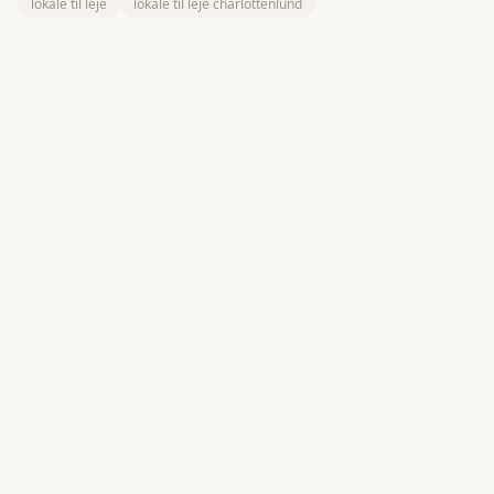
lokale til leje
lokale til leje charlottenlund