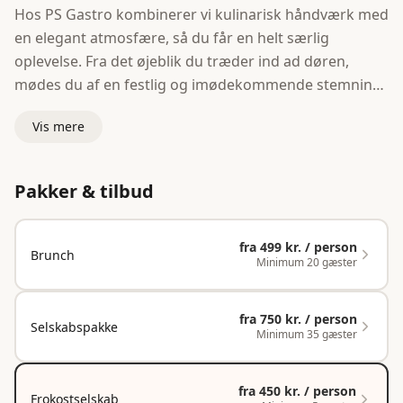
Hos PS Gastro kombinerer vi kulinarisk håndværk med
en elegant atmosfære, så du får en helt særlig
oplevelse. Fra det øjeblik du træder ind ad døren,
mødes du af en festlig og imødekommende stemning,
der sætter tonen for en mindeværdig begivenhed.
Vis mere
Det er dog ikke kun indretningen, der gør PS Gastro til
et oplagt valg for fester og selskaber. Det er først og
Pakker & tilbud
fremmest den udsøgte gastronomi, der virkelig skiller
sig ud. Med en passion for både kreativitet og kvalitet
fra
499 kr. / person
skaber vores dygtige kokke en smagsoplevelse, der
Brunch
Minimum 20 gæster
begejstrer selv de mest kræsne gæster. Fra forret til
dessert er hvert måltid en kulinarisk rejse, der
forkæler sanserne og efterlader et varigt indtryk.
fra
750 kr. / person
Selskabspakke
Minimum 35 gæster
fra
450 kr. / person
Frokostselskab