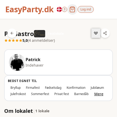
EasyParty.dk
Log ind
?
PS Gastro
Festlokale
5,0
(4 anmeldelser)
Patrick
Indehaver
BEDST EGNET TIL
Bryllup
Firmafest
Fødselsdag
Konfirmation
Jubilæum
Mere
Julefrokost
Sommerfest
Privat fest
Barnedåb
Om lokalet
|
1 lokale