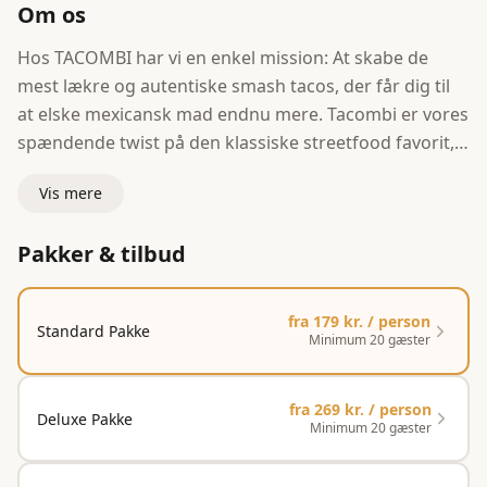
Om os
Hos TACOMBI har vi en enkel mission: At skabe de
mest lækre og autentiske smash tacos, der får dig til
at elske mexicansk mad endnu mere. Tacombi er vores
spændende twist på den klassiske streetfood favorit,
hvor små tortillas får den særlige "smash" behandling
Vis mere
over en fyldig blanding af hakket oksekød, kyllingefars
eller veggie plantebøf, der toppes med friskt grønt.
Pakker & tilbud
Resultatet er intet mindre end himmelsk.
fra
179 kr. / person
Standard Pakke
Minimum 20 gæster
fra
269 kr. / person
Deluxe Pakke
Minimum 20 gæster