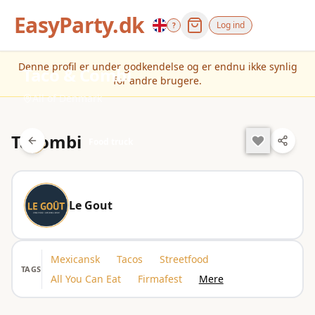
EasyParty.dk
Log ind
?
Denne profil er under godkendelse og er endnu ikke synlig
Taco & Combi
for andre brugere.
All of Denmark
Tacombi
Food truck
Le Gout
Mexicansk
Tacos
Streetfood
TAGS
All You Can Eat
Firmafest
Mere