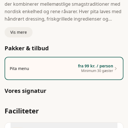
der kombinerer mellemøstlige smagstraditioner med
nordisk enkelhed og rene råvarer. Hver pita laves med
håndrørt dressing, friskgrillede ingredienser og
masser af smag.
Vis mere
Med over 20 års erfaring i madbranchen serverer vi
Pakker & tilbud
kvalitetsmad fra vores foodtrucks. Udover vores
populære pitaer, inspireret af Middelhavsregionen,
tilbyder vi også burgere, tacos og italienske pizzaer. Vi
fra
99 kr. / person
Pita menu
brænder for streetfood og stræber altid efter høj
Minimum 30 gæster
kvalitet, fantastisk smag og fremragende service.
Vores signatur
Vores foodtruck er det perfekte valg til private fester,
firmaarrangementer og events, hvor maden skal
serveres med kærlighed og karakter.
Faciliteter