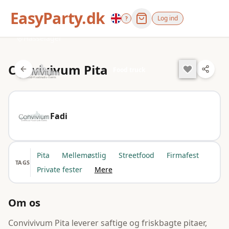
EasyParty.dk
Log ind
?
Hasselager
Convivivum Pita
Food truck
Fadi
Pita
Mellemøstlig
Streetfood
Firmafest
TAGS
Private fester
Mere
Om os
Convivivum Pita leverer saftige og friskbagte pitaer,