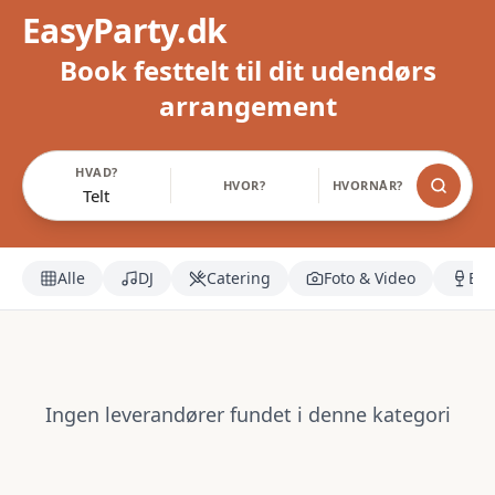
EasyParty.dk
Book festtelt til dit udendørs
arrangement
HVAD?
HVOR?
HVORNÅR?
Telt
Alle
DJ
Catering
Foto & Video
Bar
Ingen leverandører fundet i denne kategori