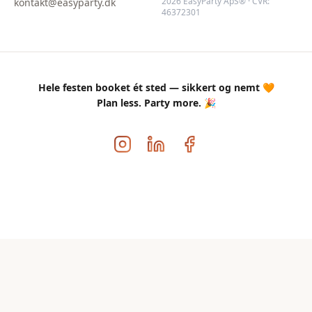
2026 EasyParty ApS® · CVR:
kontakt@easyparty.dk
46372301
Hele festen booket ét sted — sikkert og nemt 🧡
Plan less. Party more. 🎉