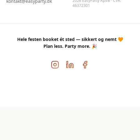
2026 EasyParty ApS® · CVR:
kontakt@easyparty.dk
46372301
Hele festen booket ét sted — sikkert og nemt 🧡
Plan less. Party more. 🎉