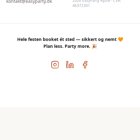
2026 EasyParty ApS® · CVR:
kontakt@easyparty.dk
46372301
Hele festen booket ét sted — sikkert og nemt 🧡
Plan less. Party more. 🎉