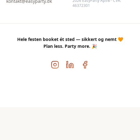
2026 EasyParty ApS® · CVR:
kontakt@easyparty.dk
46372301
Hele festen booket ét sted — sikkert og nemt 🧡
Plan less. Party more. 🎉