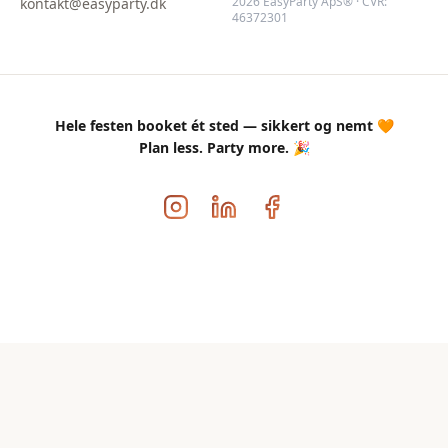
2026 EasyParty ApS® · CVR:
kontakt@easyparty.dk
46372301
Hele festen booket ét sted — sikkert og nemt 🧡
Plan less. Party more. 🎉