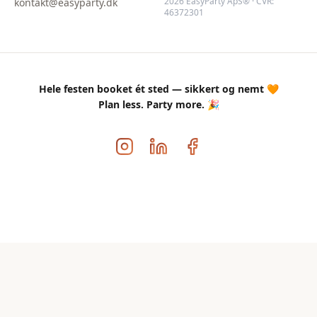
2026 EasyParty ApS® · CVR:
kontakt@easyparty.dk
46372301
Hele festen booket ét sted — sikkert og nemt 🧡
Plan less. Party more. 🎉