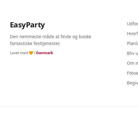
EasyParty
Udfo
Hvorf
Den nemmeste måde at finde og booke
fantastiske festtjenester.
Planl
Lavet med 🧡 i
Danmark
Bliv 
Om m
Foto
Begi