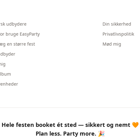
rsk udbydere
Din sikkerhed
or bruge EasyParty
Privatlivspolitik
æg en større fest
Mød mig
udbyder
ig
album
venheder
Hele festen booket ét sted — sikkert og nemt 🧡
Plan less. Party more. 🎉