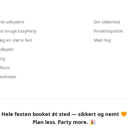
rsk udbydere
Din sikkerhed
or bruge EasyParty
Privatlivspolitik
æg en større fest
Mød mig
udbyder
ig
album
venheder
Hele festen booket ét sted — sikkert og nemt 🧡
Plan less. Party more. 🎉