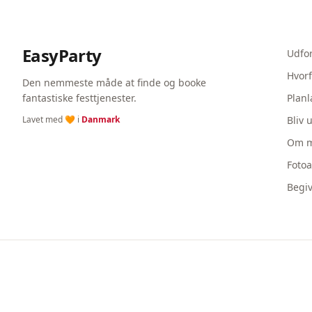
EasyParty
Udfo
Hvorf
Den nemmeste måde at finde og booke
fantastiske festtjenester.
Planl
Lavet med 🧡 i
Danmark
Bliv 
Om m
Foto
Begi