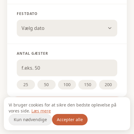
FESTDATO
Vælg dato
ANTAL GÆSTER
25
50
100
150
200
Vi bruger cookies for at sikre den bedste oplevelse på
Fortsæt
vores side.
Læs mere
Kun nødvendige
Accepter alle