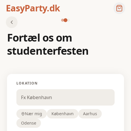
EasyParty.dk
Fortæl os om
studenterfesten
LOKATION
Nær mig
København
Aarhus
Odense